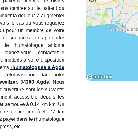
 patients atteints de divers
ns centrée sur le patient du
inuer la douleur, à augmenter
. Dans le cas où vous requérez
 ou pour un membre de votre
vous souhaitez en apprendre
r le rhumatologue antoine
rendez-vous, contactez-le
us mettons à votre disposition
tents
rhumatologues à Agde
. Retrouvez-nous dans notre
weitzer, 34300 Agde
. Nous
d'ouverture sont les suivants:
ement accessible depuis les
et
se trouve à 0.14 km km. Un
otre disposition à 41.77 km
ez payer dans le rhumatologue
ress, etc.