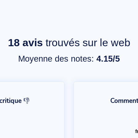
18
avis
trouvés sur le web
Moyenne des notes:
4.15/5
ritique 👎
Commentai
f