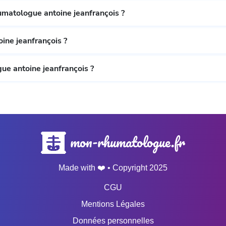
umatologue antoine jeanfrançois ?
ine jeanfrançois ?
e antoine jeanfrançois ?
mon-rhumatologue.fr
Made with ❤️ • Copyright 2025
CGU
Mentions Légales
Données personnelles