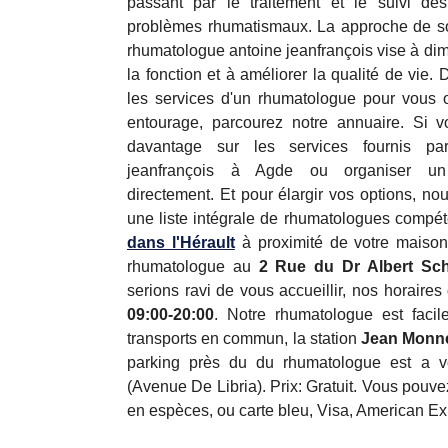
passant par le traitement et le suivi des
problèmes rhumatismaux. La approche de soi
rhumatologue antoine jeanfrançois vise à dim
la fonction et à améliorer la qualité de vie
les services d'un rhumatologue pour vous
entourage, parcourez notre annuaire. Si 
davantage sur les services fournis pa
jeanfrançois à Agde ou organiser un 
directement. Et pour élargir vos options, no
une liste intégrale de rhumatologues compé
dans l'Hérault
à proximité de votre maison
rhumatologue au
2 Rue du Dr Albert Sch
serions ravi de vous accueillir, nos horaires 
09:00-20:00
. Notre rhumatologue est facil
transports en commun, la station
Jean Monn
parking près du du rhumatologue est a v
(Avenue De Libria). Prix: Gratuit. Vous pouv
en espèces, ou carte bleu, Visa, American Exp