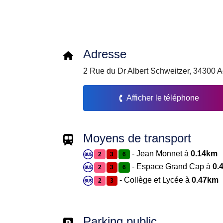
Adresse
2 Rue du Dr Albert Schweitzer, 34300 
Afficher le téléphone
Moyens de transport
- Jean Monnet à
0.14km
2
3
6
- Espace Grand Cap à
0.
2
3
6
- Collège et Lycée à
0.47km
2
3
Parking public