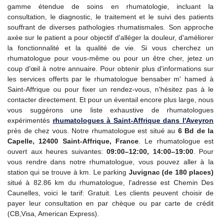
gamme étendue de soins en rhumatologie, incluant la
consultation, le diagnostic, le traitement et le suivi des patients
souffrant de diverses pathologies rhumatismales. Son approche
axée sur le patient a pour objectif d'alléger la douleur, d'améliorer
la fonctionnalité et la qualité de vie. Si vous cherchez un
rhumatologue pour vous-même ou pour un être cher, jetez un
coup d'œil à notre annuaire. Pour obtenir plus d'informations sur
les services offerts par le rhumatologue bensaber m' hamed à
Saint-Affrique ou pour fixer un rendez-vous, n'hésitez pas à le
contacter directement. Et pour un éventail encore plus large, nous
vous suggérons une liste exhaustive de rhumatologues
expérimentés
rhumatologues à Saint-Affrique dans l'Aveyron
près de chez vous. Notre rhumatologue est situé au
6 Bd de la
Capelle, 12400 Saint-Affrique, France
. Le rhumatologue est
ouvert aux heures suivantes:
09:00–12:00, 14:00–19:00
. Pour
vous rendre dans notre rhumatologue, vous pouvez aller à la
station qui se trouve à km. Le parking
Juvignac (de 180 places)
situé à 82.86 km du rhumatologue, l'adresse est Chemin Des
Caunelles, voici le tarif: Gratuit. Les clients peuvent choisir de
payer leur consultation en par chèque ou par carte de crédit
(CB,Visa, American Express).