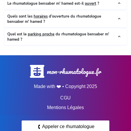
Le rhumatologue bensaber m' hamed est-il
ouvert
?
Quels sont les
horaires
d’ouverture du rhumatologue
bensaber m' hamed ?
Quel est le
parking proche
du rhumatologue bensaber m'
hamed ?
mon-rhumatologue.fr
Made with ❤️ • Copyright 2025
CGU
Mentions Légales
Données personnelles
Appeler ce rhumatologue
Espace pro