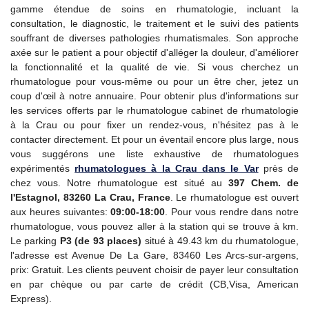
gamme étendue de soins en rhumatologie, incluant la
consultation, le diagnostic, le traitement et le suivi des patients
souffrant de diverses pathologies rhumatismales. Son approche
axée sur le patient a pour objectif d'alléger la douleur, d'améliorer
la fonctionnalité et la qualité de vie. Si vous cherchez un
rhumatologue pour vous-même ou pour un être cher, jetez un
coup d'œil à notre annuaire. Pour obtenir plus d'informations sur
les services offerts par le rhumatologue cabinet de rhumatologie
à la Crau ou pour fixer un rendez-vous, n'hésitez pas à le
contacter directement. Et pour un éventail encore plus large, nous
vous suggérons une liste exhaustive de rhumatologues
expérimentés
rhumatologues à la Crau dans le Var
près de
chez vous. Notre rhumatologue est situé au
397 Chem. de
l'Estagnol, 83260 La Crau, France
. Le rhumatologue est ouvert
aux heures suivantes:
09:00-18:00
. Pour vous rendre dans notre
rhumatologue, vous pouvez aller à la station qui se trouve à km.
Le parking
P3 (de 93 places)
situé à 49.43 km du rhumatologue,
l'adresse est Avenue De La Gare, 83460 Les Arcs-sur-argens,
prix: Gratuit. Les clients peuvent choisir de payer leur consultation
en par chèque ou par carte de crédit (CB,Visa, American
Express).