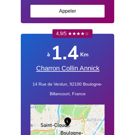
Appeler
4.9/5 ★★★★☆
1.4
à
Km
Charron Collin Annick
14 Rue de Verdun, 92100 Boulogne-
Billancourt, France