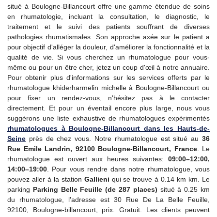
situé à Boulogne-Billancourt offre une gamme étendue de soins
en rhumatologie, incluant la consultation, le diagnostic, le
traitement et le suivi des patients souffrant de diverses
pathologies rhumatismales. Son approche axée sur le patient a
pour objectif d'alléger la douleur, d'améliorer la fonctionnalité et la
qualité de vie. Si vous cherchez un rhumatologue pour vous-
même ou pour un être cher, jetez un coup d'œil à notre annuaire.
Pour obtenir plus d'informations sur les services offerts par le
rhumatologue khiderharmelin michelle à Boulogne-Billancourt ou
pour fixer un rendez-vous, n'hésitez pas à le contacter
directement. Et pour un éventail encore plus large, nous vous
suggérons une liste exhaustive de rhumatologues expérimentés
rhumatologues à Boulogne-Billancourt dans les Hauts-de-
Seine
près de chez vous. Notre rhumatologue est situé au
36
Rue Emile Landrin, 92100 Boulogne-Billancourt, France
. Le
rhumatologue est ouvert aux heures suivantes:
09:00–12:00,
14:00–19:00
. Pour vous rendre dans notre rhumatologue, vous
pouvez aller à la station
Gallieni
qui se trouve à 0.14 km km. Le
parking
Parking Belle Feuille (de 287 places)
situé à 0.25 km
du rhumatologue, l'adresse est 30 Rue De La Belle Feuille,
92100, Boulogne-billancourt, prix: Gratuit. Les clients peuvent