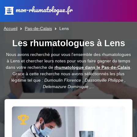
mon-rhumatologue.fr
Accueil
Pas-de-Calais
Lens
Les rhumatologues à Lens
Nous avons recherché pour vous l'ensemble des rhumatologues
à Lens et chercher leurs notes pour vous faire gagner du temps
dans votre recherche de
rhumatologue dans le Pas-de-Calais
.
Grace à cette recherche nous avons séléctionnés les plus
légitime tel que :
Dumoulin Florence , Dassonville Philippe ,
Delemazure Dominique ,...