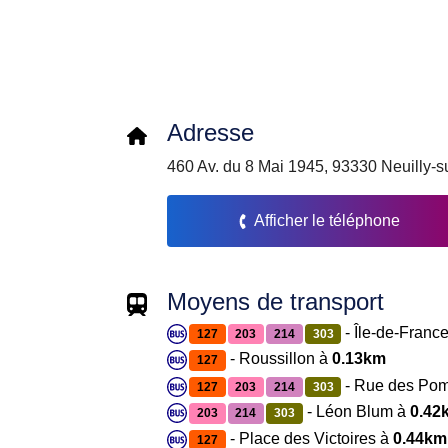
Adresse
460 Av. du 8 Mai 1945, 93330 Neuilly-s
Afficher le téléphone
Moyens de transport
- Île-de-Franc
127
203
214
303
- Roussillon à
0.13km
127
- Rue des Po
127
203
214
303
- Léon Blum à
0.42
203
214
303
- Place des Victoires à
0.44km
127