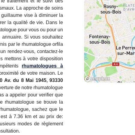
le traitement et le suivi des
tismaux. La approche de soins
a guillaume vise à diminuer la
rer la qualité de vie. Dans le
atologue pour vous ou pour un
 annuaire. Si vous souhaitez
nis par le rhumatologue orfila
un rendez-vous, contactez-le
us mettons à votre disposition
ompétents
rhumatologues à
proximité de votre maison. Le
0 Av. du 8 Mai 1945, 93330
verture de notre rhumatologue
pas a appeler pour verifier que
e rhumatologue se trouve la
 rhumatologue, sachez que le
est à 7.36 km et au prix de:
plusieurs modes de règlement
sultation.