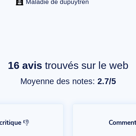
Maladie de dupuytren
16
avis
trouvés sur le web
Moyenne des notes:
2.7/5
ritique 👎
Commentai