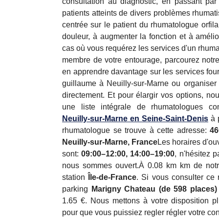
consultation au diagnostic, en passant par 
patients atteints de divers problèmes rhuma
centrée sur le patient du rhumatologue orfil
douleur, à augmenter la fonction et à amélio
cas où vous requérez les services d'un rhum
membre de votre entourage, parcourez notre
en apprendre davantage sur les services four
guillaume à Neuilly-sur-Marne ou organiser 
directement. Et pour élargir vos options, no
une liste intégrale de rhumatologues c
Neuilly-sur-Marne en Seine-Saint-Denis
à 
rhumatologue se trouve à cette adresse:
46
Neuilly-sur-Marne, France
Les horaires d'ou
sont:
09:00–12:00, 14:00–19:00
, n'hésitez 
nous sommes ouvert.À 0.08 km km de notr
station
Île-de-France
. Si vous consulter ce
parking
Marigny Chateau (de 598 places)
1.65 €. Nous mettons à votre disposition 
pour que vous puissiez regler régler votre con