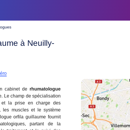
logues
aume à Neuilly-
méro
un cabinet de
rhumatologue
. Le champ de spécialisation
 et la prise en charge des
ns, les muscles et le système
ogue orfila guillaume fournit
tologiques, partant de la