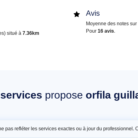
Avis
Moyenne des notes sur i
Pour
16 avis
.
s) situé à
7.36km
s
services
propose
orfila gui
t ne pas refléter les services exactes ou à jour du professionnel. 